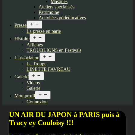
Masques
Ateliers spécialisés
Patrimoine
Activitées périéducatives
Ouvrir
Presse
le
La presse en parle
menu
Ouvrir
Histoire
le
Affiches
menu
TROUBLIONS en Festivals
Ouvrir
L’association
le
La Troupe
menu
LINETTE FAVREAU
Ouvrir
Galerie
le
Videos
menu
Galerie
Ouvrir
Mon profil
le
Connexion
menu
UN AIR DU JAPON à PARIS puis à
Tracy ey Couloisy !!!