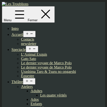
Aller
au
Les
contenu
Troublions
Menu
Fermer
Intro
Ouvrir
Accueil
le
Contacts
menu
newsletter
Ouvrir
Spectacle
le
L’Animal Exquis
menu
Gato Sato
Le dernier voyage de Marco Polo
Le dernier voyage de Marco Polo
Urashima Taro & Tsuru no ongaeshi
Équestre
Ouvrir
Théâtre
le
Ateliers
menu
Adultes
Les quatre vérités
Ados
Enfants